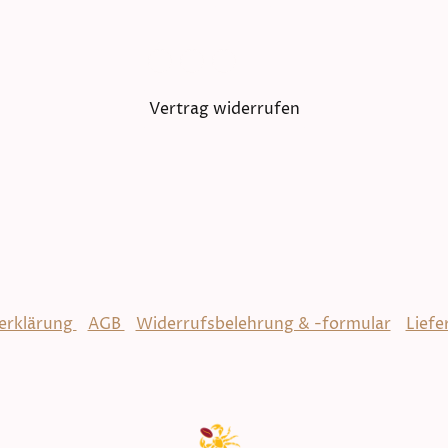
Vertrag widerrufen
© Ca
erklärung
/
AGB
/
Widerrufsbelehrung & -formular
/
Liefe