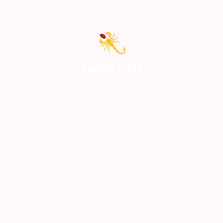
Kurse / Events
Rösterei & Läden