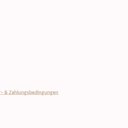
ffè Pilu 2024. Alle Rechte
vorbehalten.
r- & Zahlungsbedingungen