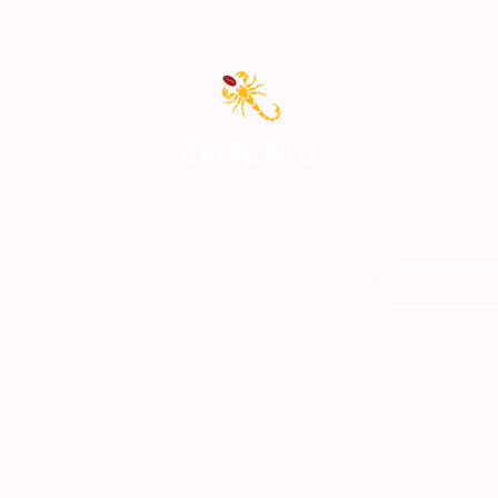
Kurse / Events
Rösterei & Läden