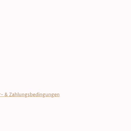
ffè Pilu 2024. Alle Rechte
vorbehalten.
r- & Zahlungsbedingungen